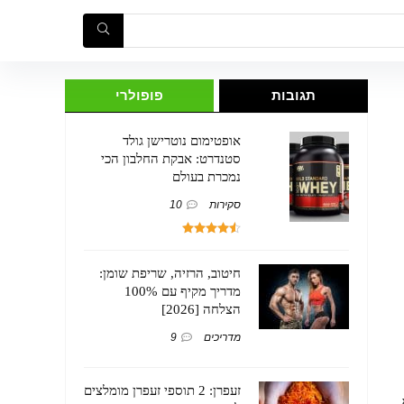
תגובות
פופולרי
אופטימום נוטרישן גולד
סטנדרט: אבקת החלבון הכי
נמכרת בעולם
סקירות
10
חיטוב, הרזיה, שריפת שומן:
מדריך מקיף עם 100%
הצלחה [2026]
מדריכים
9
זעפרן: 2 תוספי זעפרן מומלצים