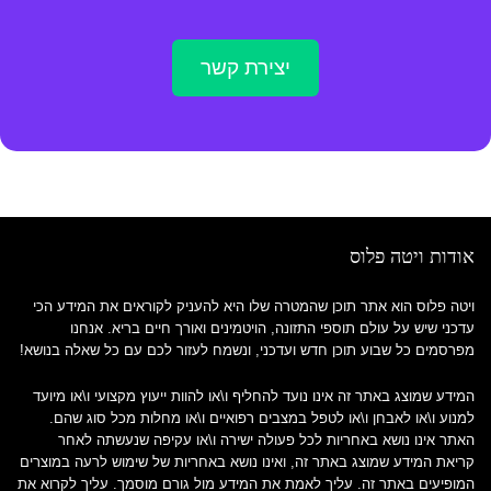
יצירת קשר
אודות ויטה פלוס
ויטה פלוס הוא אתר תוכן שהמטרה שלו היא להעניק לקוראים את המידע הכי
עדכני שיש על עולם תוספי התזונה, הויטמינים ואורך חיים בריא. אנחנו
מפרסמים כל שבוע תוכן חדש ועדכני, ונשמח לעזור לכם עם כל שאלה בנושא!
המידע שמוצג באתר זה אינו נועד להחליף ו\או להוות ייעוץ מקצועי ו\או מיועד
למנוע ו\או לאבחן ו\או לטפל במצבים רפואיים ו\או מחלות מכל סוג שהם.
האתר אינו נושא באחריות לכל פעולה ישירה ו\או עקיפה שנעשתה לאחר
קריאת המידע שמוצג באתר זה, ואינו נושא באחריות של שימוש לרעה במוצרים
המופיעים באתר זה. עליך לאמת את המידע מול גורם מוסמך. עליך לקרוא את