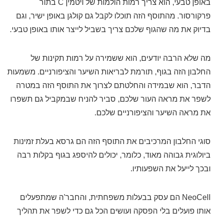
באופן טבעי, הוא צריך רמות הולמות של ויטמין C בתור
פרקורסור. מהתוסף הזה תוכלו לקבל גם קולגן באופן ישיר, וגם
בדיוק את מה שהגוף שלכם צריך בשביל לייצר אותו באופן טבעי.
מה שלא הרבה יודעים, הוא ששמירה על רמות תקינות של
החלבון הזה בגוף, תורמת לבריאות השיער והציפורניים. משמעות
הדבר, הוא שבמידה והחלטתם לצרוך את התוסף הזה במטרה
לשפר את מראה העור שלכם, סביר להניח שבמקביל גם תשפרו
את מראה השיער והציפורניים שלכם.
סוגי החלבון המרכיבים את התוסף הזה הם גרסא בעלת זמינות
ביולוגית גבוהה מאוד, כלומר, יכולים להיספג בגוף בקלות רבה
ובכך לייעל את השפעותיו.
NeoCell הם עסק בבעלות משפחתית, והחבר'ה שמתפעלים
אותו פועלים בלי הפסקה ועושים הכל גם כדי לשפר את תהליך