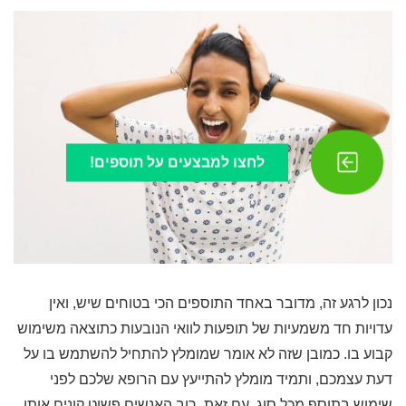
לחצו למבצעים על תוספים!
נכון לרגע זה, מדובר באחד התוספים הכי בטוחים שיש, ואין
עדויות חד משמעיות של תופעות לוואי הנובעות כתוצאה משימוש
קבוע בו. כמובן שזה לא אומר שמומלץ להתחיל להשתמש בו על
דעת עצמכם, ותמיד מומלץ להתייעץ עם הרופא שלכם לפני
שימוש בתוסף מכל סוג. עם זאת, רוב האנשים פשוט קונים אותו