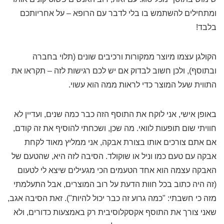
ומתחילים להשתמש בו בלי לדבר עם הרופא – על אחריותכם
בלבד!
הקולגן עצמו מיוצר ממקורות ורכיבים שונים (תלוי בחברה
ובתוסף), ולכן חשוב לבדוק אם יש לכם רגישות לזה – תקראו את
התווית שעל המוצר כדי לראות ממה הוא עשוי.
באופן אישי, אני לוקח את התוסף הזה כבר כמה שנים, ועדיין לא
חוויתי שום תופעות לוואי. מה שכן, ושכחתי להוסיף את זה קודם,
אם אתם צורכים אותו בצורת אבקה, אני ממליץ מאוד לקחת
אבקה עם טעם כמו וניל או שוקולד. הסיבה לזה היא, שהטעם של
האבקה עצמה הוא אחד הטעמים הכי מגעילים שיצא לי לטעום
(זה היה כתוב בכל חוות הדעת על רוב המוצרים, אבל התעלמתי
מזה כי חשבתי: "כמה גרוע זה כבר יכול להיות"). זאת הסיבה אגב,
שאני צורך את התוסף אקסקלוסיבית רק באמצעות כדורים, ולא