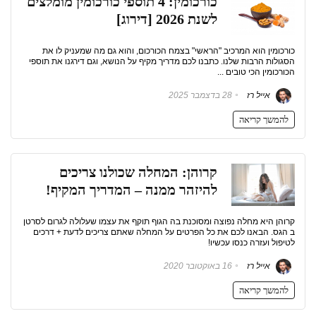
כורכומין: 4 תוספי כורכומין מומלצים
לשנת 2026 [דירוג]
כורכומין הוא המרכיב "הראשי" בצמח הכורכום, והוא גם מה שמעניק לו את
הסגולות הרבות שלנו. כתבנו לכם מדריך מקיף על הנושא, וגם דירגנו את תוספי
הכורכומין הכי טובים ...
אייל רז
28 בדצמבר 2025
להמשך קריאה
קרוהן: המחלה שכולנו צריכים
להיזהר ממנה – המדריך המקיף!
קרוהן היא מחלה נפוצה ומסוכנת בה הגוף תוקף את עצמו שעלולה לגרום לסרטן
ב הגס. הבאנו לכם את כל הפרטים על המחלה שאתם צריכים לדעת + דרכים
לטיפול ועזרה כנסו עכשיו!
אייל רז
16 באוקטובר 2020
להמשך קריאה