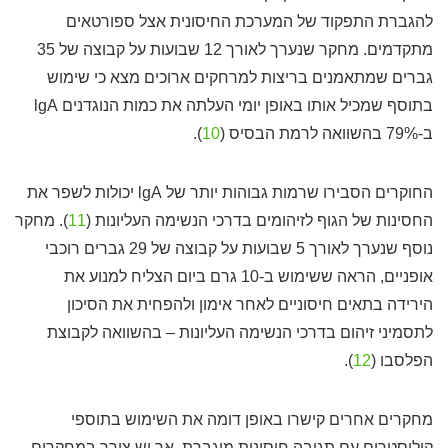
להגברת התפקוד של המערכת החיסונית אצל ספורטאים
מתקדמים. מחקר שנערך לאורך 12 שבועות על קבוצה של 35
גברים שמתאמנים בריצות למרחקים ארוכים מצא כי שימוש
בתוסף שמכיל אותו באופן יומי העלתה את כמות הנוגדנים lgA
ב-79% בהשוואה לרמת הבסיס (
10
).
החוקרים הסבירו שרמות גבוהות יותר של lgA יכולות לשפר את
החסינות של הגוף לזיהומים בדרכי הנשימה העליונות (
11
). מחקר
נוסף שנערך לאורך 5 שבועות על קבוצה של 29 גברים רוכבי
אופניים, הראה ששימוש ב-10 גרם ביום הצליח למנוע את
הירידה בתאים חיסוניים לאחר אימון ולהפחית את הסיכון
לתסמיני זיהום בדרכי הנשימה העליונות – בהשוואה לקבוצת
הפלסבו (
12
).
מחקרים אחרים קישרו באופן דומה את השימוש בתוספי
קולוסטרום עם תגובה חיסונית מוגברת, אך יש צורך במחקרים