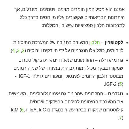
אמנם הוא מכיל המון חומרים מזינים, ויטמינים ומינרלים, אך
היתרונות הבריאותיים שקשורים אליו מיוחסים בדרך כלל
לתרכובות חלבון ספציפיות שיש בו, הכוללות:
לקטופרין –
חלבון
המעורב בתגובה של המערכת החיסונית
לזיהומים, כולל אלו הנגרמים על ידי חיידקים ווירוסים (
2
,
3
,
4
).
גורמי גדילה –
ההורמונים שמעודדים גדילה. קולוסטרום
שמקורו בבקר מכיל רמות גבוהות במיוחד של שני הורמונים
מבוססי חלבון הדומים לאינסולין ומעודדים גדילה, IGF-1 ו-
IGF-2 (
5
).
נוגדנים –
החלבונים שמכונים גם אימונוגלובולינים, משמשים
את המערכת החיסונית להילחם בחיידקים ווירוסים.
קולוסטרום שמקורו בבקר עשיר בנוגדנים lgA, lgG, ו-lgM (
,
6
7
).