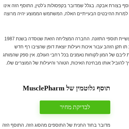
וסף בצורת אבקה. בגלל שמדובר בקפסולות ג’לטין, התוסף הזה אינו
. למרות ההיבטים הבעייתיים האלה, המשתמש הממוצע יהיה מרוצה
אופטימום נוטרישן הוא אחד מהיצרנים הגדולים ביותר בתעשיית תוספי התזונה. החברה המצליחה הזאת שנוסדה בשנת 1987
ו תקן הזהב עבור איכות ויעילות יוצאת דופן שהציבו רף חדש
 ליבם של המון לקוחות נאמנים בכל רחבי העולם. אין ספק שהמותג
וביל אותו מבחינת האיכות, הטוהר והיעילות של המוצרים שלו.
תוסף גלוטמין של MusclePharm
לבדיקת מחיר
מדובר בחוד החנית של התוספים מהסוג הזה. התוסף הזה