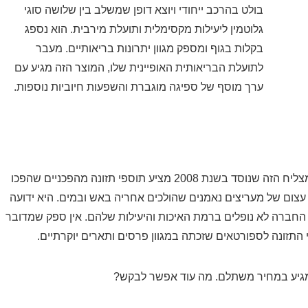
בולט בהרכב ייחודי ויוצא דופן שמשלב בין שלושה סוגי
גלוטמין ליעילות מקסימלית ותועלת מירבית. הוא נספג
בקלות בגוף ומספק מגוון יתרונות בריאותיים. מעבר
לתועלת הבריאותית האופיינית שלו, המוצר הזה מגיע עם
ערך מוסף של ספיגה מוגברת והשפעות חיוביות נוספות.
התוסף הזה מיוצר על ידי חברת MusclePharm. המותג המצליח הזה שנוסד בשנת 2008 מציע תוספי תזונה מהפכניים שהפכו
צום של מעריצים נאמנים שהולכים אחריה באש ובמים. היא ידועה
החברה לא נופלים ברמת האיכות והיעילות שלהם. אין ספק שמדובר
תזונה לספורטאים שזכתה במגוון פרסים ותארים יוקרתיים.
 ומגיע במחיר משתלם. מה עוד אפשר לבקש?