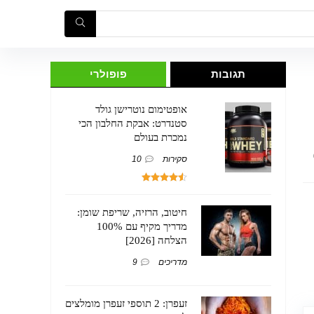
תגובות
פופולרי
אופטימום נוטרישן גולד
סטנדרט: אבקת החלבון הכי
נמכרת בעולם
סקירות
10
חיטוב, הרזיה, שריפת שומן:
מדריך מקיף עם 100%
הצלחה [2026]
מדריכים
9
זעפרן: 2 תוספי זעפרן מומלצים