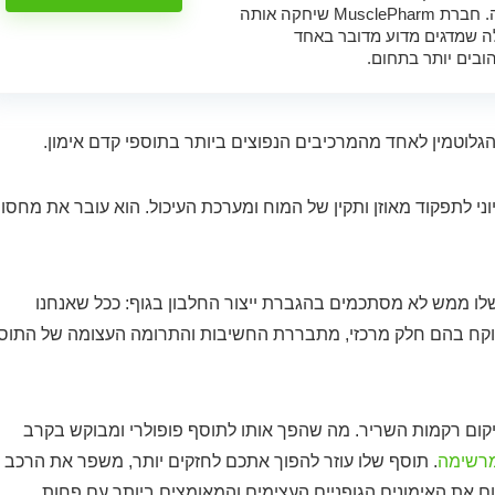
אל תפספסו את המוצר הזה. חברת MusclePharm שיחקה אותה
ה שמדגים מדוע מדובר באחד
בים יותר בתחום.
לוטמין לאחד מהמרכיבים הנפוצים ביותר בתוספי קדם אימון.
ני לתפקוד מאוזן ותקין של המוח ומערכת העיכול. הוא עובר את מחסו
לו ממש לא מסתכמים בהגברת ייצור החלבון בגוף: ככל שאנחנו
א לוקח בהם חלק מרכזי, מתבררת החשיבות והתרומה העצומה של התוס
שיקום רקמות השריר. מה שהפך אותו לתוסף פופולרי ומבוקש בקרב
מרשימה
. תוסף שלו עוזר להפוך אתכם לחזקים יותר, משפר את הרכב
ום את האימונים הגופניים העצימים והמאומצים ביותר עם פחות