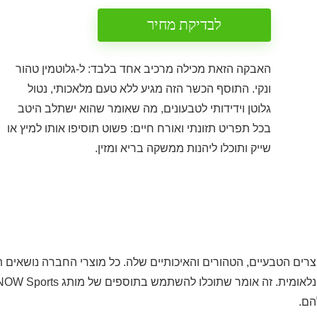
לבדיקת מחיר
האבקה הזאת מכילה מרכיב אחד בלבד: ל-גלוטמין טהור
ונקי. התוסף הכשר הזה מגיע ללא טעם מלאכותי, נטול
גלוטן וידידותי לטבעונים, מה שאומר שהוא ישתלב היטב
בכל תפריט תזונתי ואורח חיים: פשוט תוסיפו אותו למיץ או
שייק ותוכלו ליהנות ממשקה בריא ומזין.
ל ידי חברת NOW Sports שידועה במוצרים הטבעיים, הטהורים והאיכותיים שלה. כל מוצרי החברה נושאים 
תקן הניתן על ידי Informed-Sport – תוכנית בקרת איכות בינלאומית. זה אומר שתוכלו להשתמש בתוספים של מותג rts
הם.